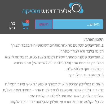
ch device users, explore by touch or with swipe gestures.
0
צרו
חיפוש
קשר
תקנון האתר:
1. הפלייבקים שנקנים מהאתר מותרים לשימוש יחיד בלבד ולצורך
הקונה בלבד ולא לצורך מסחרי.
2. הפלייבק שנקנה מהאתר יישלח לקונה ב 192 KBS. כל בקשה לייצוא
הפלייבק בפורמט אחר (320 KBS או WAVE למשל) תהיה כרוכה
בתשלום נוסף של 50 ש"ח.
3. שימוש חוזר בפלייבק:
השימוש בפלייבק הנרכש הוא רק לצורך שימושך האישי ואינך רשאי/ת
להעבירו הלאה או להשתמש בו לצורך לקוח אחר – במידה והינך בעל/ת
אולפן הקלטות, כאשר התנאים לאולפני הקלטות הם:
על כל הקלטה נוספת/חוזרת על אולפן ההקלטות לחייב את הלקוח