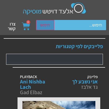
ch device users, explore by touch or with swipe gestures.
0
צרו
חיפוש
קשר
פלייבקים לפי קטגוריות
פלייבק
PLAYBACK
אני נשבע לך
Ani Nishba
גד אלבז
Lach
Gad Elbaz