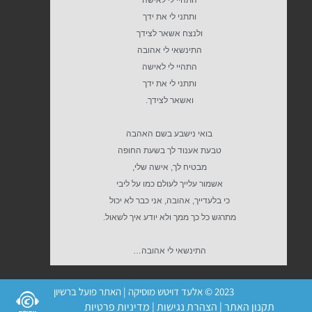
ותתני לי את ידך
ולנצח אשאר לצידך
התינשאי לי אהובה
התהיי לי לאישה
ותתני לי את ידך
ואשאר לצידך.
בואי נישבע בשם האהבה
טבעת אענוד לך בשעת החופה
מבטיח לך, אישה שלי,
אשמור עלייך לעולם כמו על ליבי
כי בלעדייך, אהובה, אני כבר לא יכול
מתרגש כל כך ממך ולא יודע איך לשאול.
התינשאי לי אהובה…
2023 © אלעד דויטש מוסיקה | האתר פועל ברשיון
תקנון האתר
|
הצהרת נגישות
|
מדיניות פרטיות