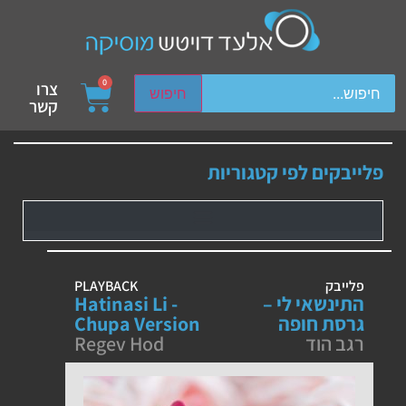
ch device users, explore by touch or with swipe gestures.
0
צרו
חיפוש
קשר
פלייבקים לפי קטגוריות
פלייבק
PLAYBACK
התינשאי לי –
Hatinasi Li -
גרסת חופה
Chupa Version
רגב הוד
Regev Hod