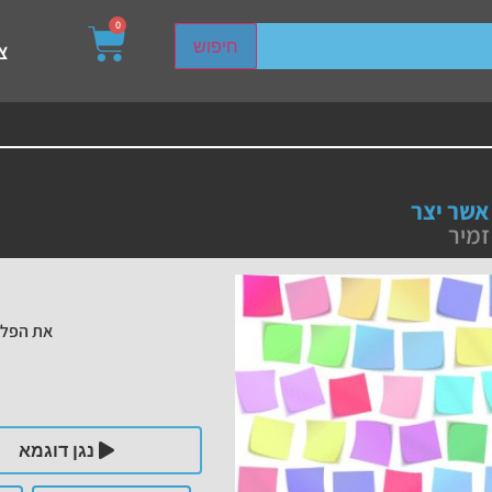
0
sired page. Touch device users, explore by touch or with s
חיפוש
צ
אשר יצר
זמיר
את הפלי
נגן דוגמא