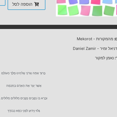
הוספה לסל
:
מהמקורות
-
Mekorot
ניאל זמיר
-
Daniel Zamir
:
נאמן למקור
בָּרוּךְ אַתָּה אֲדֹנָי אֱלהֵינוּ מֶלֶךְ הָעוֹלָם
אֲשֶׁר יָצַר אֶת הָאָדָם בְּחָכְמָה
וּבָרָא בוֹ נְקָבִים נְקָבִים חֲלוּלִים חֲלוּלִים.
גָּלוּי וְיָדוּעַ לִפְנֵי כִסֵּא כְבוֹדֶךָ