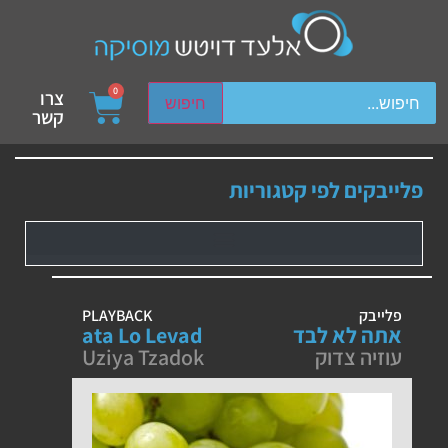
ch device users, explore by touch or with swipe gestures.
0
צרו
חיפוש
קשר
פלייבקים לפי קטגוריות
פלייבק
PLAYBACK
אתה לא לבד
ata Lo Levad
עוזיה צדוק
Uziya Tzadok