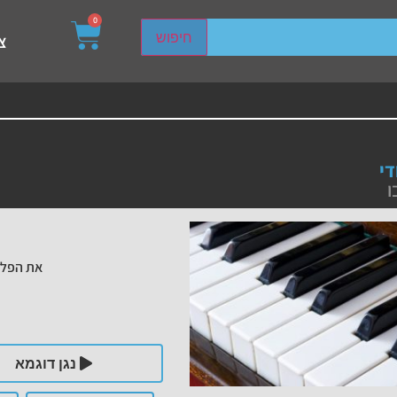
0
sired page. Touch device users, explore by touch or with s
חיפוש
צ
די
ו
את הפלי
נגן דוגמא