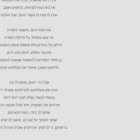
וכל תינוק שנשבה, קיבל את הנבואה
אז בוא נצא לקראתו, בתופים ועוגב
שירו לו זמרו לו אשרי העם ,שה' אלוקיו
ואז יפוח היום ,והשקר יתאדה
אז יצאו במחול ,כל איילות השדה
וידלגו על ההרים,ולא מחמת אימת השועל
ומחגווי הסלע, יזרמו מים חיים
בן סתרי המדרגה,להשקות שושנת העמקי
ולהקים משכן, שיסיר את סבלותנו מכאן
קול דודי דופק ,פתחו לי בני
הגיע זמן גאולתכם ולצרותכם אמרתי די
ובאתי לבשר ,שלא תבכי יותר רחל
מרחים את המשיח, יותר מכל אבקת רוכ
שלום לך דודי, הצח והאדמון
שפוך חמתך על אבנים, והשב לביצרון
ברחמים, כי לרחמיך אין זיכרון שיכיל את כל ה