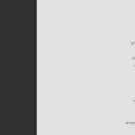
ים
ם,
ל
נתונים