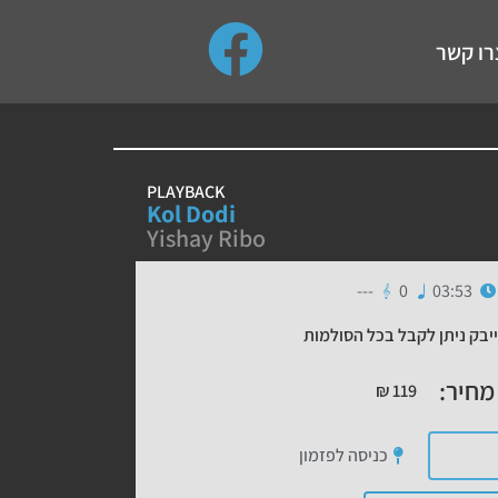
use up and down arrows to review and enter to go to the de
רו קשר
PLAYBACK
Kol Dodi
Yishay Ribo
---
0
03:53
יבק ניתן לקבל בכל הסולמות
מחיר:
₪
119
כניסה לפזמון