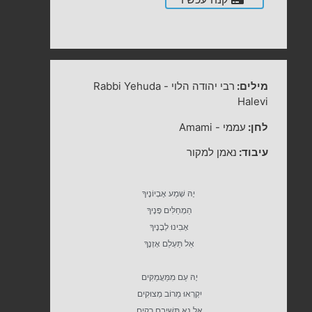
מילים:
רבי יהודה הלוי
-
Rabbi Yehuda
Halevi
לחן:
עממי
-
Amami
עיבוד:
נאמן למקור
יָהּ שְׁמַע אֶבְיוֹנֶיךָ
הַמְחַלִּים פָּנֶיךָ
אָבִינוּ לְבָנֶיךָ
אַל תַּעְלֵם אָזְנֶךָ
יָהּ עַם מִמַּעֲמַקִּים
יִקְרְאוּ מֵרוֹב מְצוּקִים
אַל נָא תְּשִׁיבֵם רֵקִים