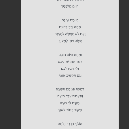
הַיּוֹם מִלְּפָנֶיךָ
הַוּוֹתָם וַעֲוֹנָם
מְחֵה וְרֻבֵּי זְדוֹנָם
וְאִם לֹא תַעֲשֶׂה לְמַעֲנָם
עֲשֵׂה צוּרִי לְמַעֲנֶךָ
וּמְחֵה הַיּוֹם חוֹבָם
וּרְצֵה כְּמוֹ שַׁי נִיבָם
וּלְךָ תָּכִין לִבָּם
וְגַם תַּקְשִׁיב אָזְנֶךָ
דִּמְעַת פְּנֵיהֶם תִשְׁעֶה
וְתֶאֱסוֹף עֵדֶר תּוֹעֶה
וְתָקִים לְךָ רוֹעֶה
וּפְקוֹד בְּטוֹב צֹאנֶךָ
הוֹלְכֵי בְּדֶרֶךְ נְכֹחָה