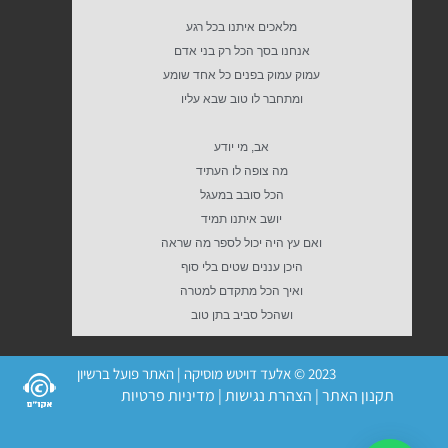
מלאכים איתנו בכל רגע
אנחנו בסך הכל רק בני אדם
עמוק עמוק בפנים כל אחד שומע
ומתחבר לו טוב שבא עליו
אב, מי יודע
מה צופה לו העתיד
הכל סובב במעגל
יושב איתנו תמיד
ואם עץ היה יכול לספר מה שראה
היכן עננים שטים בלי סוף
ואיך הכל מתקדם למטרה
ושהכל סביב בתן טוב
2023 © אלעד דויטש מוסיקה | האתר פועל ברשיון
תקנון האתר
|
הצהרת נגישות
|
מדיניות פרטיות