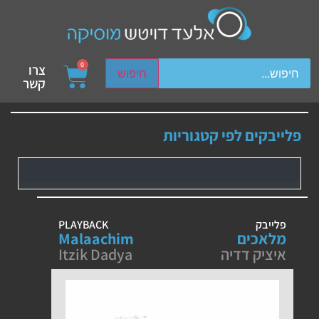
ch device users, explore by touch or with swipe gestures.
0
צרו
חיפוש
קשר
פלייבקים לפי קטגוריות
פלייבק
PLAYBACK
מלאכים
Malaachim
איציק דדיה
Itzik Dadya