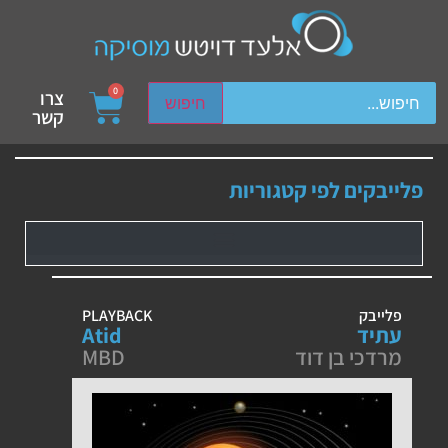
ch device users, explore by touch or with swipe gestures.
0
צרו
חיפוש
קשר
פלייבקים לפי קטגוריות
פלייבק
PLAYBACK
עתיד
Atid
מרדכי בן דוד
MBD