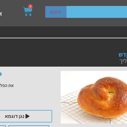
0
sired page. Touch device users, explore by touch or with s
חיפוש
צ
דש
ליך
את הפלי
נגן דוגמא