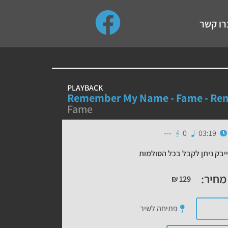
use up and down arrows to review and enter to go to the de
רו קשר
PLAYBACK
Remember My Name - Fame - Re
Fame
---
0
03:19
יבק ניתן לקבל בכל הסולמות
מחיר:
₪
129
פתיחה לשיר