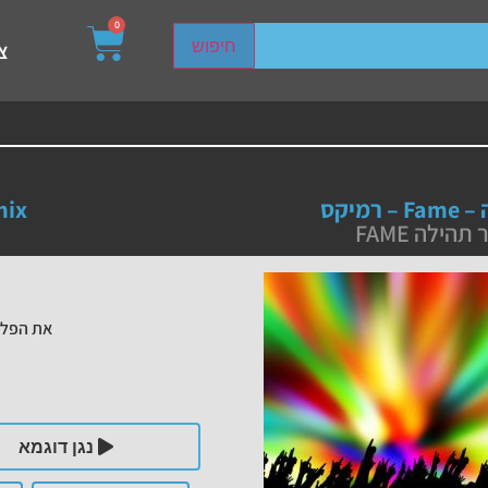
0
sired page. Touch device users, explore by touch or with s
חיפוש
צ
 רמיקס
mix
הילה FAME
את הפלי
נגן דוגמא