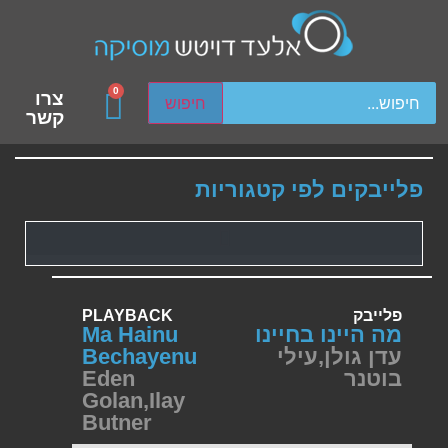
ch device users, explore by touch or with swipe gestures.
0
צרו
חיפוש
קשר
פלייבקים לפי קטגוריות
פלייבק
PLAYBACK
מה היינו בחיינו
Ma Hainu
עדן גולן
,
עילי
Bechayenu
בוטנר
Eden
Golan
,
Ilay
Butner