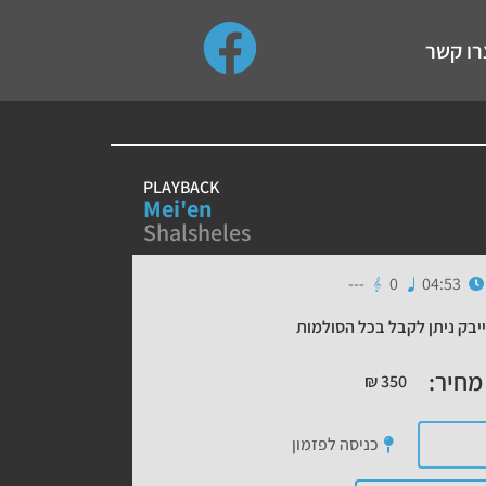
use up and down arrows to review and enter to go to the de
רו קשר
PLAYBACK
Mei'en
Shalsheles
---
0
04:53
יבק ניתן לקבל בכל הסולמות
מחיר:
₪
350
כניסה לפזמון