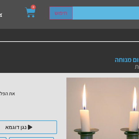
0
sired page. Touch device users, explore by touch or with s
חיפוש
צ
ם מנוחה
ת
את הפלי
נגן דוגמא