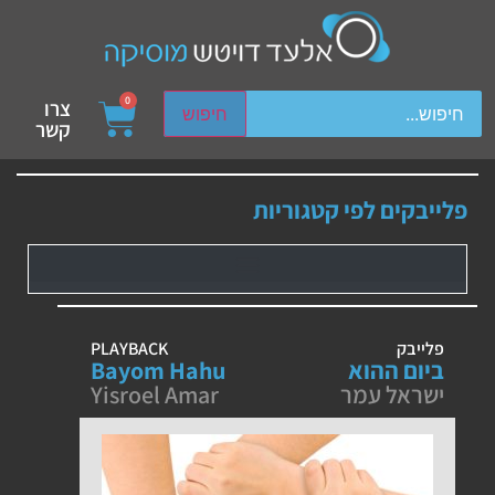
ch device users, explore by touch or with swipe gestures.
0
צרו
חיפוש
קשר
פלייבקים לפי קטגוריות
פלייבק
PLAYBACK
ביום ההוא
Bayom Hahu
ישראל עמר
Yisroel Amar