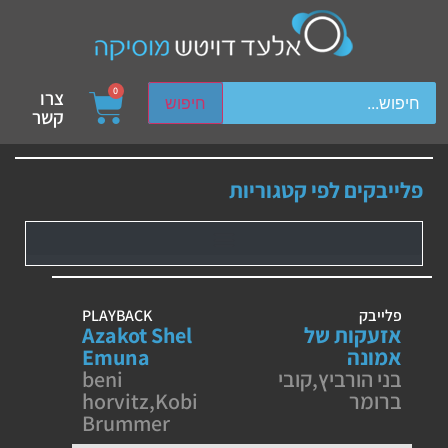
ch device users, explore by touch or with swipe gestures.
0
צרו
חיפוש
קשר
פלייבקים לפי קטגוריות
פלייבק
PLAYBACK
אזעקות של
Azakot Shel
אמונה
Emuna
בני הורביץ
,
קובי
beni
ברומר
Kobi
,
horvitz
Brummer