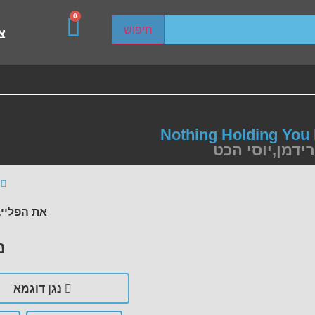
0
sired page. Touch device users, explore by touch or with s
חיפוש
צ
Nothing Holding You
רידמן
,
יוסי הכט
את הפלייב
מ
נגן דוגמא