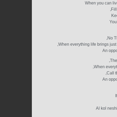
When you can liv
Fil
Kee
You
No Th
When everything life brings just
An oppo
The
When everyth
Call 
An oppo
I
Al kol nes