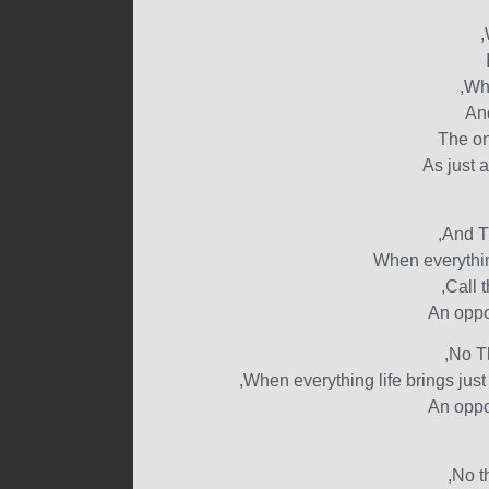
Why
And
The on
As just 
And Th
When everythin
Call 
An oppo
No Th
When everything life brings just
An oppo
No t