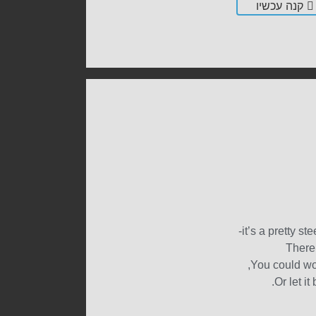
קנה עכשיו
it’s a pretty s
There
You could wo
Or let it