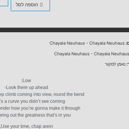
הוספה לסל
:
Chayala Neuhaus
-
Chayala Neuhaus
Chayala Neuhaus
-
Chayala Neuhau
:
נאמן למקור
Low:
Look there up ahead-
teep climb coming into view, round the bend-
’s a curve you didn’t see coming
nder how you’re gonna make it through,
 bring out the greatness that’s in you.
Use your time, chap arein,