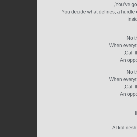
You’ve got
You decide what defines, a hurdle or
insi
No t
When everyth
Call 
An oppo
No t
When everyth
Call 
An oppo
I
Al kol nes