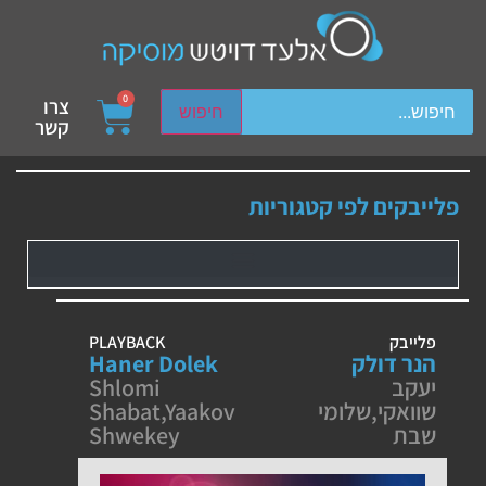
ch device users, explore by touch or with swipe gestures.
0
צרו
חיפוש
קשר
פלייבקים לפי קטגוריות
פלייבק
PLAYBACK
הנר דולק
Haner Dolek
יעקב
Shlomi
שוואקי
,
שלומי
Yaakov
,
Shabat
שבת
Shwekey