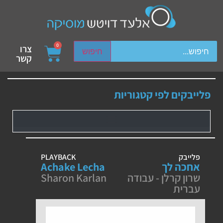
ch device users, explore by touch or with swipe gestures.
0
צרו
חיפוש
קשר
פלייבקים לפי קטגוריות
פלייבק
PLAYBACK
אחכה לך
Achake Lecha
שרון קרלן - עבודה
Sharon Karlan
עברית