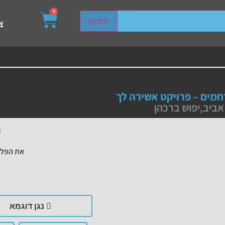
0
sired page. Touch device users, explore by touch or with s
חיפוש
צ
מים – פרויקט אשירה לך
 אביב
,
יפוש ברכהן
את הפלי
נגן דוגמא