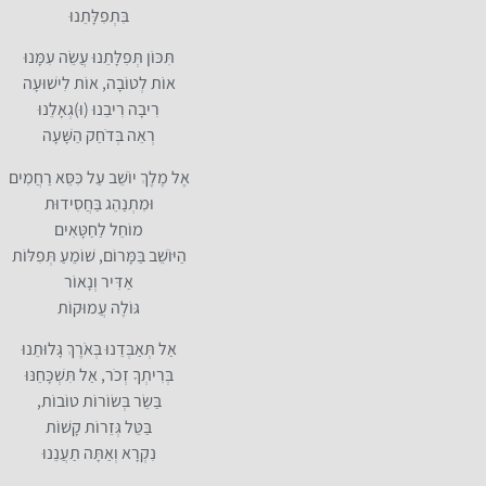
בִּתְפִלָּתֵנוּ
תִּכּוֹן תְּפִלָּתֵנוּ עֲשֵׂה עִמָּנוּ
אוֹת לְטוֹבָה, אוֹת לִישׁוּעָה
רִיבָה רִיבֵנוּ (וּ)גְאָלֵנוּ
רְאֵה בְּדֹחַק הַשָּׁעָה
אֶל מֶלֶךְ יוֹשֵׁב עַל כִּסֵּא רַחֲמִים
וּמִתְנַהֵג בַּחֲסִידוּת
מוֹחֵל לַחַטָּאִים
הַיּוֹשֵׁב בַּמָּרוֹם, שׁוֹמֵעַ תְּפִלּוֹת
אַדִּיר וְנָאוֹר
גּוֹלֶה עֲמוּקוֹת
אַל תְּאַבְּדֵנוּ בְּאֹרֶךְ גָּלוּתֵנוּ
בְּרִיתְךָ זְכֹר, אַל תִּשְׁכָּחֵנּוּ
בַּשֵׂר בְּשׂוֹרוֹת טוֹבוֹת,
בַּטֵּל גְּזֵרוֹת קָשׁוֹת
נִקְרָא וְאַתָּה תַעֲנֵנוּ