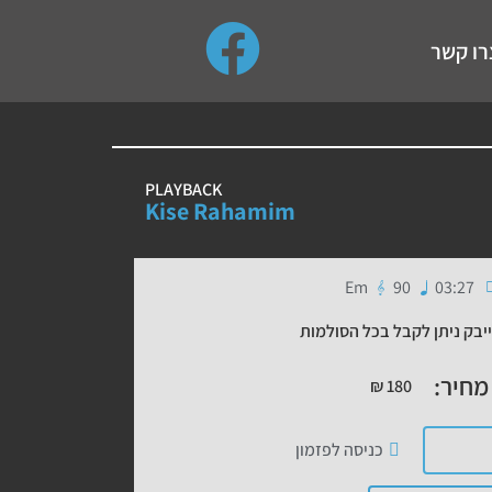
use up and down arrows to review and enter to go to the de
רו קשר
PLAYBACK
Kise Rahamim
Em
90
03:27
יבק ניתן לקבל בכל הסולמות
מחיר:
₪
180
כניסה לפזמון