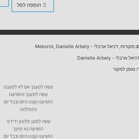
הוספה לסל
:
מקורות, דניאל ארבלי
-
Mekorot, Danielle Arbely
ניאל ארבלי
-
Danielle Arbely
:
נאמן למקור
עֲשֵׂה לְמַעֲנְךָ אִם לֹא לְמַעֲנֵנוּ
עֲשֵׂה לְמַעַנְךָ וְהוֹשִׁיעֵנוּ
הוֹשִׁיעֵנוּ וַעֲנֵנוּ הַיּוֹם וּבְכָל יוֹם
בִּתְפִלָּתֵנוּ
עֲשֵׂה לְמַעַן יַחָלְצוּן יְדִידֶיךָ
הוֹשִׁיעָה נָא יְמִינְךָ
הוֹשִׁיעֵנוּ וַעֲנֵנוּ הַיּוֹם וּבְכָל יוֹם