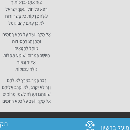
צַוֵּה אִתָּנוּ בִּרְכוֹתֶיךָ
רְפָא כָּל חוֹלֵי עַמְּךָ יִשְׂרָאֵל
עֹשֶׂה צְדָקוֹת כָּל בָּשָׂר וְרוּחַ
לֹא כְרָעָתָם לָהֶם גּוֹמֵל
אֶל מֶלֶךְ יוֹשֵׁב עַל כִּסֵּא רַחֲמִים
וּמִתְנַהֵג בַּחֲסִידוּת
מוֹחֵל לַחַטָּאִים
הַיּוֹשֵׁב בַּמָּרוֹם, שׁוֹמֵעַ תְּפִלּוֹת
אַדִּיר וְנָאוֹר
גּוֹלֶה עֲמוּקוֹת
זְכֹר בָּנֶיךָ בְּאֶרֶץ לֹא לָהֶם
וְזָר לֹא יִקְרַב, לֹא יְקָרֵב אֲלֵיהֶם
שַׁוְעָתֵנוּ תַּעֲלֶה לִשְׁמֵי מְרוֹמִים
אַל מֶלֶךְ יוֹשֵׁב עַל כִּסֵּא רַחֲמִים
תקנ