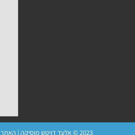
2023 © אלעד דויטש מוסיקה | האתר פועל ברשיון