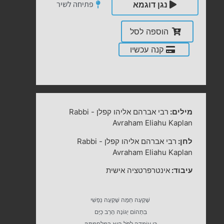
פתיחה לשיר
נגן דוגמא
הוספה לסל
קנה עכשיו
מילים:
רבי אברהם אליהו קפלן
-
Rabbi
Avraham Eliahu Kaplan
לחן:
רבי אברהם אליהו קפלן
-
Rabbi
Avraham Eliahu Kaplan
עיבוד:
אינטרפרטציה אישית
שָׁקְעָה חַמָּה שָׁקְעָה נַפְשִׁי
בִּתְהוֹם יְגוֹנָהּ הָרַב כַּיָּם
כִּי עוֹמְדָה לִפֹּל הִיא בְּמִלְחַמְתָּהּ