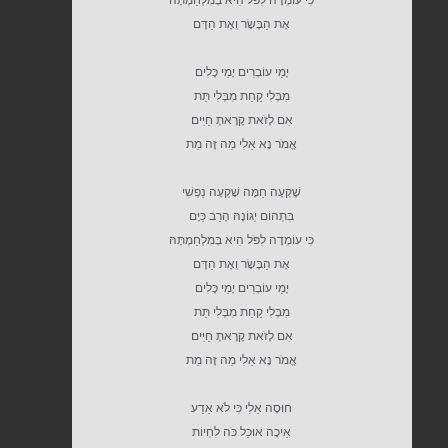
אֶת הַבָּשָׂר וְאֶת הַדָּם
יָמַי עוֹבְרִים יָמַי כָּלִים
מִבְּלִי קַחַת מִבְּלִי תֵּת
אִם לָזֹאת קָרָאתָ חַיִּים
אֱמֹר נָא אֵלִי מַה זֶּה מֵת
שָׁקְעָה חַמָּה שָׁקְעָה נַפְשִׁי
בִּתְהוֹם יְגוֹנָהּ הָרַב כַּיָּם
כִּי עוֹמְדָה לִפֹּל הִיא בְּמִלְחַמְתָּהּ
אֶת הַבָּשָׂר וְאֶת הַדָּם
יָמַי עוֹבְרִים יָמַי כָּלִים
מִבְּלִי קַחַת מִבְּלִי תֵּת
אִם לָזֹאת קָרָאתָ חַיִּים
אֱמֹר נָא אֵלִי מַה זֶּה מֵת
חוּסָה אֵלִי כִּי לֹא אֵדַע
אֵיכָה אוּכַל כֹּה לִחְיוֹת