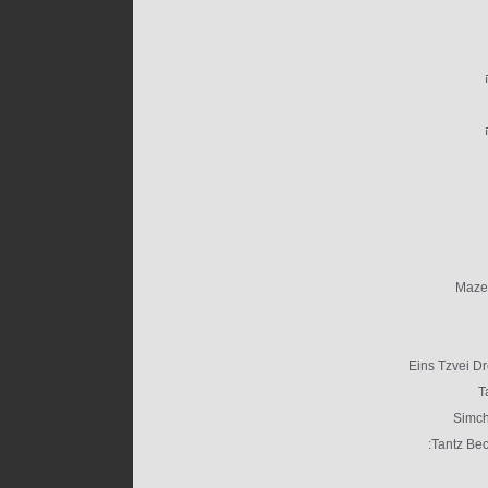
Mazel
Eins Tzvei D
T
Simch
Tantz Be