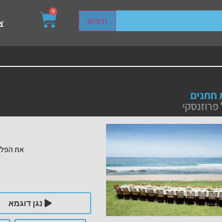
0
sired page. Touch device users, explore by touch or with s
חיפוש
צ
חתנים
פרוזנסקי
את הפלי
נגן דוגמא