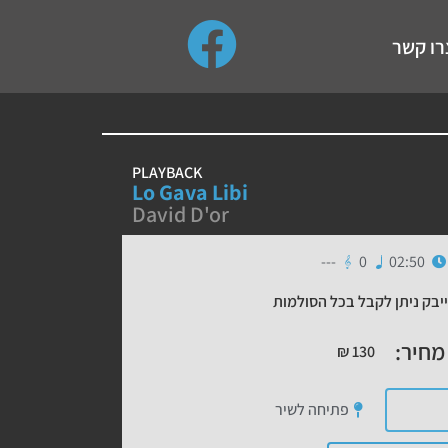
use up and down arrows to review and enter to go to the de
רו קשר
PLAYBACK
Lo Gava Libi
David D'or
---
0
02:50
יבק ניתן לקבל בכל הסולמות
מחיר:
₪
130
פתיחה לשיר