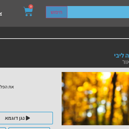
0
sired page. Touch device users, explore by touch or with s
חיפוש
צ
 ליבי
ור
את הפלי
נגן דוגמא