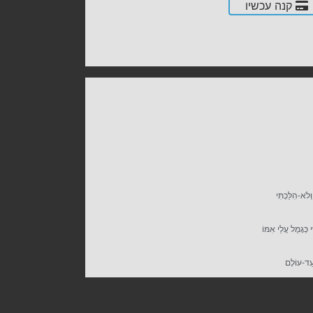
קנה עכשיו
ְלֹא-הִלַּכְתִּי
י כְּגָמֻל עֲלֵי אִמּוֹ
ְעַד-עוֹלָם