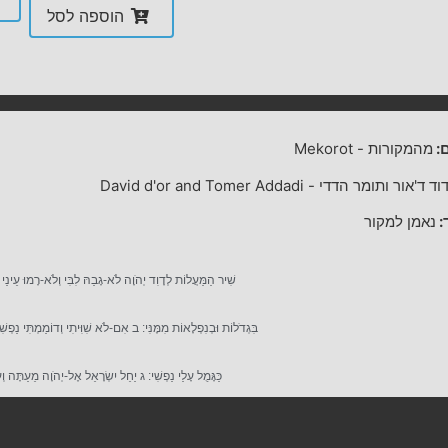
הוספה לסל
:
מהמקורות
-
Mekorot
וד ד'אור ותומר הדדי
-
David d'or and Tomer Addadi
:
נאמן למקור
שִׁיר הַמַּעֲלוֹת לְדָוִד יְהֹוָה לֹא-גָבַהּ לִבִּי וְלֹא-רָמוּ עֵינַי ו
בִּגְדֹלוֹת וּבְנִפְלָאוֹת מִמֶּנִּי: ב אִם-לֹא שִׁוִּיתִי וְדוֹמַמְתִּי נַפְשִׁ
כַּגָּמֻל עָלַי נַפְשִׁי: ג יַחֵל יִשְׂרָאֵל אֶל-יְהֹוָה מֵעַתָּה ו