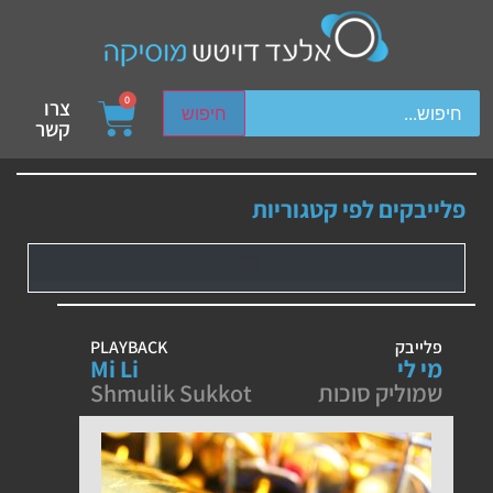
ch device users, explore by touch or with swipe gestures.
0
צרו
חיפוש
קשר
פלייבקים לפי קטגוריות
פלייבק
PLAYBACK
מי לי
Mi Li
שמוליק סוכות
Shmulik Sukkot