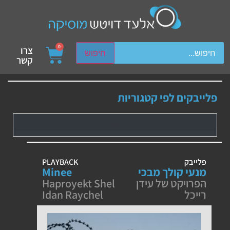
ch device users, explore by touch or with swipe gestures.
0
צרו
חיפוש
קשר
פלייבקים לפי קטגוריות
פלייבק
PLAYBACK
מנעי קולך מבכי
Minee
הפרויקט של עידן
Haproyekt Shel
רייכל
Idan Raychel