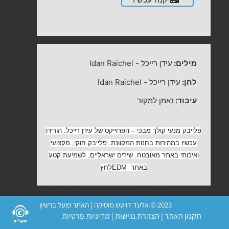
מילים:
עידן רייכל
-
Idan Raichel
לחן:
עידן רייכל
-
Idan Raichel
עיבוד:
נאמן למקור
פלייבק מנעי קולך מבכי – הפרוייקט של עידן רייכל. הורידו
עכשיו במהירות בחנות המקוונת. פלייבק חוקי, מקצועי
ואיכותי באתר מאובטח. שירים ישראליים. לשמיעת קטע
באתר
EDM
לחץ
2023 © אלעד דויטש מוסיקה | האתר פועל ברשיון
תקנון האתר
|
הצהרת נגישות
|
מדיניות פרטיות