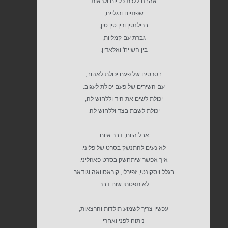
אהבנו ללכת כל יום ולראות
שפתיים ורגליים,
ברילנטין ורין טין טין,
גברת עם קמליות,
בין השייח' ואלאדין.
בסרטים של פעם יכולת לאהוב,
עם השירים של פעם יכולת לעגוב.
יכולת לשים את היד וללחוש לה,
יכולת לשבת בצד וללחוש לה.
אבל היום, דבר איום.
לא נעים להתנשק בסרט של פליני.
איך אפשר שיתחשק בסרט פאזוליני.
בגלל ויסקונטי, זפירלי, קוראסוואה וגודאר
לא תפסתי שום דבר.
עכשיו צריך לשמוע תולדות והרצאות,
ניתוח לפני ואחרי