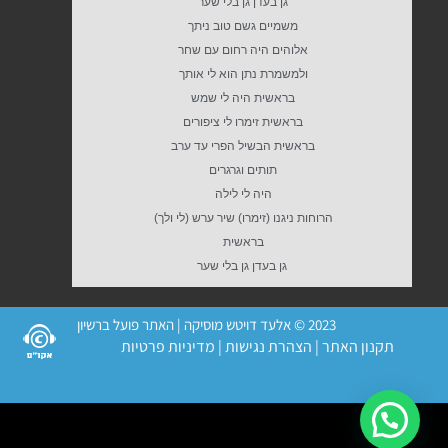
גן בעדן גן בלי שער
משמיים גשם טוב ניתך
אלוהים היה רחום עם שחר
ולמשמרת נתן הוא לי אותך
בראשית היה לי שמש
בראשית זימרו לי ציפורים
בראשית הבשיל הפרי עד ערב
תותים וגרגרים
היה לי לילה
הרוחות ניגנו (זימרו) שיר ערש (לי ולך)
בראשית
גן בעדן גן בלי שער
2023 © אלעד דויטש מוסיקה | האתר פועל ברשיון
תקנון האתר
|
הצהרת נגישות
|
מדיניות פרטיות