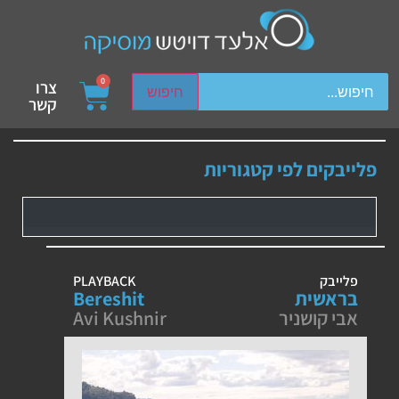
ch device users, explore by touch or with swipe gestures.
0
צרו
חיפוש
קשר
פלייבקים לפי קטגוריות
פלייבק
PLAYBACK
בראשית
Bereshit
אבי קושניר
Avi Kushnir