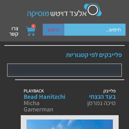
ch device users, explore by touch or with swipe gestures.
0
צרו
חיפוש
קשר
פלייבקים לפי קטגוריות
פלייבק
PLAYBACK
בעד הנצחי
Bead Hanitzchi
מיכה גמרמן
Micha
Gamerman