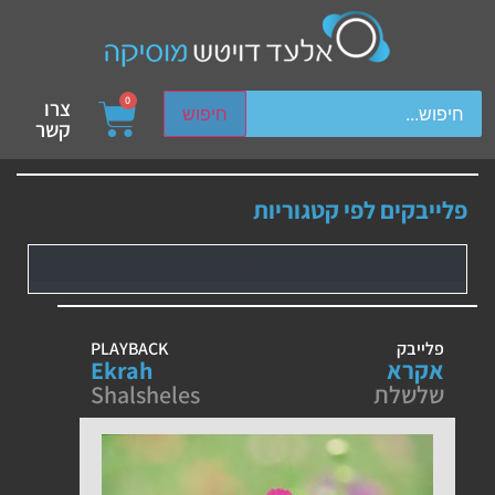
ch device users, explore by touch or with swipe gestures.
0
צרו
חיפוש
קשר
פלייבקים לפי קטגוריות
פלייבק
PLAYBACK
אקרא
Ekrah
שלשלת
Shalsheles