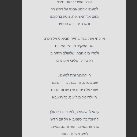
קומי והעירי בי את חיותי
למעננו ארמון אבנה על ראש הר
נקום אל המציאות, ניטע בחלומנו
ונשכב עד בוא הסתיו
אז קחי אותי בזרועותייך, הביאיני אל הכרם
שם השקיני מן היין האדום
ולמדי בי אהבה, שלעולם תחיה בי
רק בידקי שליבי אינו נדם
חי למענך ומת למעננו,
שם בסרט, זה עבד, כן, די נחמד
שובי אל ביתי ורעי בשדות הנצח
היוולדי אל מול עיני, כל רגע בא
קראי לי שאחזור, לאחר יום בו אלך
להיזכר בך, כשאבוא אל יום חדש
שתי את ממימי, אשתה גם ממימך
למען מעייננו ימשך