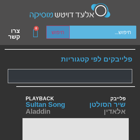
ch device users, explore by touch or with swipe gestures.
0
צרו
חיפוש
קשר
פלייבקים לפי קטגוריות
פלייבק
PLAYBACK
שיר הסולטן
Sultan Song
אלאדין
Aladdin