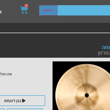
0
sired page. Touch device users, explore by touch or with s
חיפוש
צ
חה
מרמן
את הפלי
נגן דוגמא