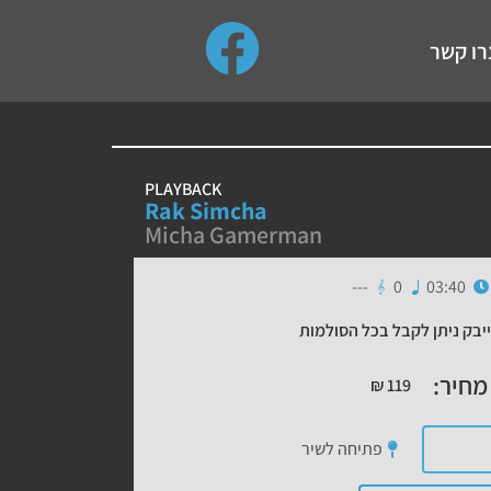
use up and down arrows to review and enter to go to the de
רו קשר
PLAYBACK
Rak Simcha
Micha Gamerman
---
0
03:40
יבק ניתן לקבל בכל הסולמות
מחיר:
₪
119
פתיחה לשיר