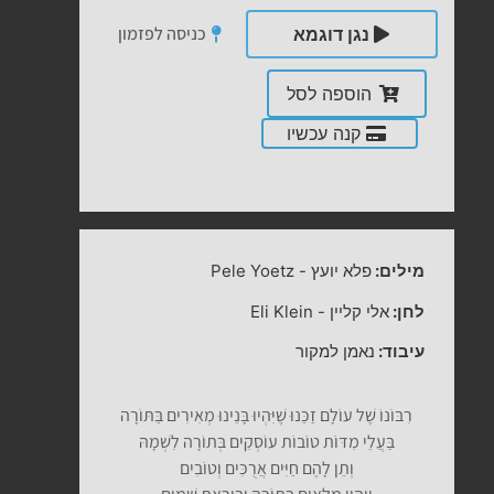
כניסה לפזמון
נגן דוגמא
הוספה לסל
קנה עכשיו
מילים:
פלא יועץ
-
Pele Yoetz
לחן:
אלי קליין
-
Eli Klein
עיבוד:
נאמן למקור
רִבּוֹנוֹ שֶׁל עוֹלָם זַכֵּנוּ שֶׁיִּהְיוּ בָּנֵינוּ מְאִירִים בַּתּוֹרָה
בַּעֲלֵי מִדּוֹת טוֹבוֹת עוֹסְקִים בְּתוֹרָה לִשְׁמָהּ
וְתֵן לָהֶם חַיִּים אֲרֻכִּים וְטוֹבִים