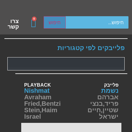
ch device users, explore by touch or with swipe gestures.
0
צרו
חיפוש
קשר
פלייבקים לפי קטגוריות
פלייבק
PLAYBACK
נשמת
Nishmat
אברהם
Avraham
פריד
,
בנצי
Bentzi
,
Fried
שטיין
,
חיים
Haim
,
Stein
ישראל
Israel