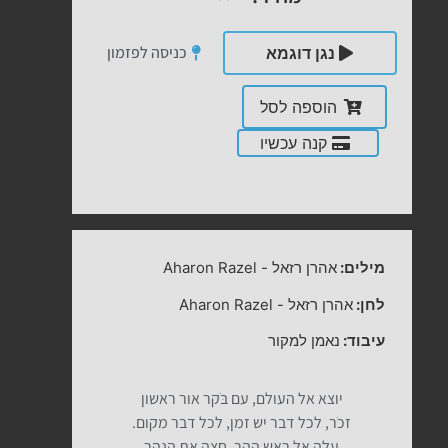
כניסה לפזמון
נגן דוגמא
הוספה לסל
קנה עכשיו
מילים:
אהרן רזאל
-
Aharon Razel
לחן:
אהרן רזאל
-
Aharon Razel
עיבוד:
נאמן למקור
יוצא אל העולם, עם בֹּקר אור ראשון
זכֹר, לכל דבר יש זמן, לכל דבר מקום.
עלה אל ראש ההר, חצה את הנהר