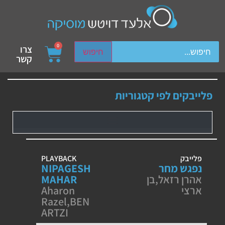
ch device users, explore by touch or with swipe gestures.
0
צרו
חיפוש
קשר
פלייבקים לפי קטגוריות
פלייבק
PLAYBACK
נפגש מחר
NIPAGESH
אהרן רזאל
,
בן
MAHAR
ארצי
Aharon
Razel
,
BEN
ARTZI