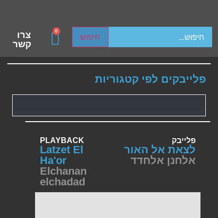
ch device users, explore by touch or with swipe gestures.
0
צרו
חיפוש
קשר
פלייבקים לפי קטגוריות
פלייבק
PLAYBACK
לצאת אל האור
Latzet El
אלחנן אלחדד
Ha'or
Elchanan
elchadad