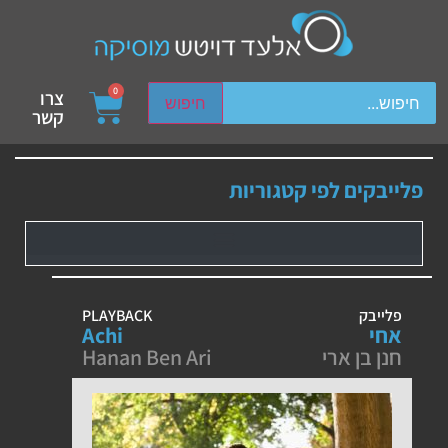
ch device users, explore by touch or with swipe gestures.
0
צרו
חיפוש
קשר
פלייבקים לפי קטגוריות
פלייבק
PLAYBACK
אחי
Achi
חנן בן ארי
Hanan Ben Ari