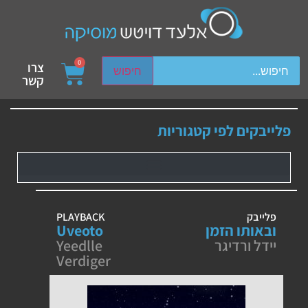
ch device users, explore by touch or with swipe gestures.
0
צרו
חיפוש
קשר
פלייבקים לפי קטגוריות
פלייבק
PLAYBACK
ובאותו הזמן
Uveoto
יידל ורדיגר
Yeedlle
Verdiger