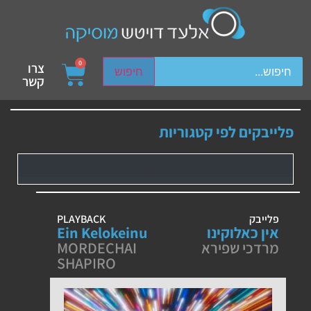
ch device users, explore by touch or with swipe gestures.
0
צרו
חיפוש
קשר
פלייבקים לפי קטגוריות
פלייבק
PLAYBACK
אין כאלוקינו
Ein Kelokeinu
מרדכי שפירא
MORDECHAI
SHAPIRO