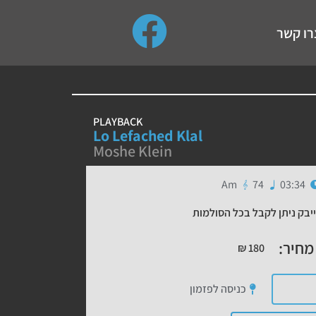
use up and down arrows to review and enter to go to the de
רו קשר
PLAYBACK
Lo Lefached Klal
Moshe Klein
Am
74
03:34
יבק ניתן לקבל בכל הסולמות
מחיר:
₪
180
כניסה לפזמון