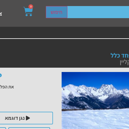
0
sired page. Touch device users, explore by touch or with s
חיפוש
צ
חד כלל
יין
את הפלי
נגן דוגמא