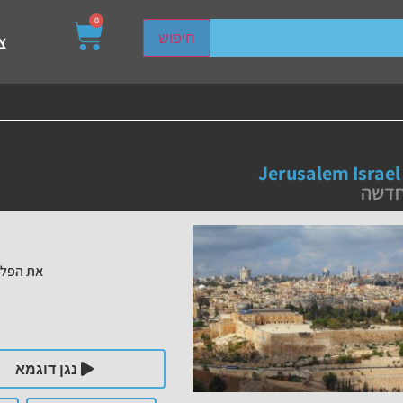
0
sired page. Touch device users, explore by touch or with s
חיפוש
צ
Jerusalem Israel
חדשה
את הפלי
נגן דוגמא