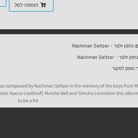
הוספה לסל
:
נחמן זלצר
-
Nachman Seltzer
חמן זלצר
-
Nachman Seltzer
:
נאמן למקור
 was composed by Nachman Seltzer in the memory of the boys from 
loists Yaacov Leebhoff, Moishe Bell and Simcha Levinstein this album
to be a hit