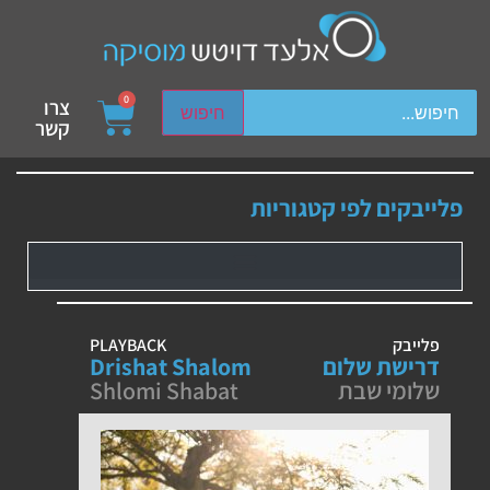
ch device users, explore by touch or with swipe gestures.
0
צרו
חיפוש
קשר
פלייבקים לפי קטגוריות
פלייבק
PLAYBACK
דרישת שלום
Drishat Shalom
שלומי שבת
Shlomi Shabat