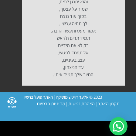
והוא יתנגן לנצח,
שמור על עצמך,
בסוף עוד ננצח
לך תחיה עכשיו,
אמור מעט ותעשה הרבה.
תמיד תרים ת׳ראש
רק לא את הידיים
אל תפחד לפגוש,
עצב בעיניים,
עד הניצחון,
החיוך שלך תמיד איתי.
2023 © אלעד דויטש מוסיקה | האתר פועל ברשיון
תקנון האתר
|
הצהרת נגישות
|
מדיניות פרטיות