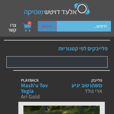
ch device users, explore by touch or with swipe gestures.
0
צרו
חיפוש
קשר
פלייבקים לפי קטגוריות
פלייבק
PLAYBACK
משהו טוב יגיע
Mash'u Tov
ארי גולד
Yagia
Ari Gold