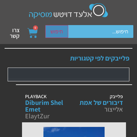
ch device users, explore by touch or with swipe gestures.
0
צרו
חיפוש
קשר
פלייבקים לפי קטגוריות
פלייבק
PLAYBACK
דיבורים של אמת
Diburim Shel
אלייצור
Emet
ElaytZur