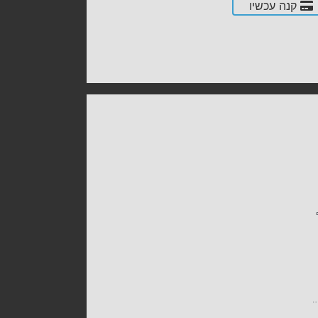
קנה עכשיו
ף
.