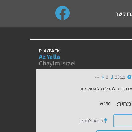
use up and down arrows to review and enter to go to the de
רו קשר
PLAYBACK
Az Yalla
Chayim Israel
---
0
03:18
יבק ניתן לקבל בכל הסולמות
מחיר:
₪
130
כניסה לפזמון