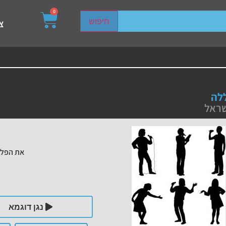
0
sired page. Touch device users, explore by touch or with s
חיפוש
צ
לה
שראל
את הפלי
נגן דוגמא