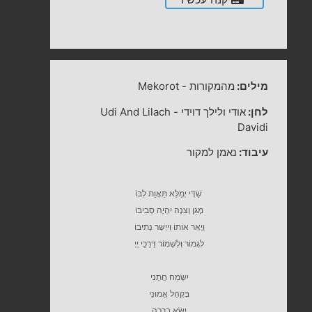
מילים:
מהמקורות
-
Mekorot
לחן:
אודי ולילך דוידי
-
Udi And Lilach
Davidi
עיבוד:
נאמן למקור
שַׁדָּי יְמַלֵּא תַּאֲוַת לִבּוֹ
מָגֵן וְצִנָּה יִהְיֶה סְבִיבוֹ
וְיָאֵר אוֹתוֹ וִייַשֵּׁר נְתִיבוֹ
לִגְמוֹר וְלִשְׁמוֹר דַּרְכֵי יְיָ
יִשְׂמַח חֲתָנִי
בִּקְהַל אֱמוּנַי
יִשָּׂא בְרָכָה