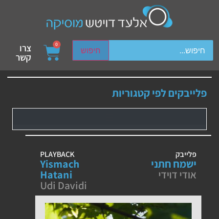
ch device users, explore by touch or with swipe gestures.
0
צרו
חיפוש
קשר
פלייבקים לפי קטגוריות
פלייבק
PLAYBACK
ישמח חתני
Yismach
אודי דוידי
Hatani
Udi Davidi