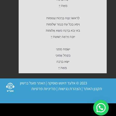
מֵאֵת יְיָ
לְרֹאשׁוֹ יְצַוֶּה בְּרָכוֹת עֲצוּמוֹת
וְיִסַּע בְּכָל עֵת כְּנָהָר שְׁלוֹמוֹת
בֹּא יָבֹא בְרִנָּה נוֹשֵׂא אֲלוּמוֹת
יִזְכֶּה וְיִרְאֶה יְשׁוּעַת יְיָ
יִשְׂמַח חֲתָנִי
בִּקְהַל אֱמוּנַי
יִשָּׂא בְרָכָה
מֵאֵת יְיָ
2023 © אלעד דויטש מוסיקה | האתר פועל ברשיון
תקנון האתר
|
הצהרת נגישות
|
מדיניות פרטיות