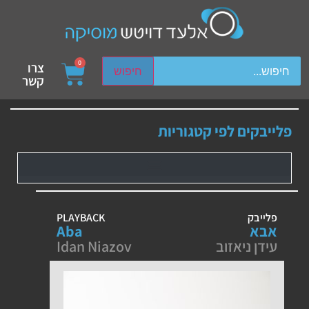
ch device users, explore by touch or with swipe gestures.
0
צרו
חיפוש
קשר
פלייבקים לפי קטגוריות
פלייבק
PLAYBACK
אבא
Aba
עידן ניאזוב
Idan Niazov