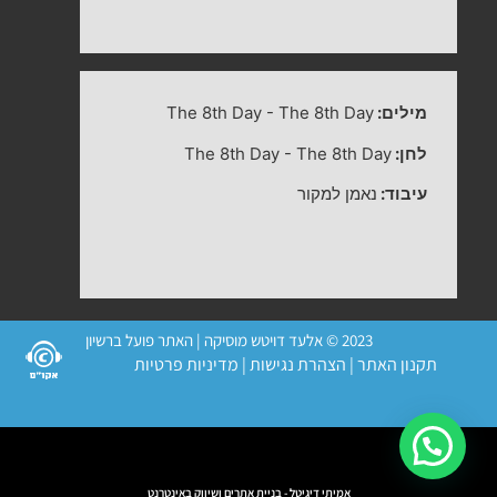
מילים:
The 8th Day
-
The 8th Day
לחן:
The 8th Day
-
The 8th Day
עיבוד:
נאמן למקור
2023 © אלעד דויטש מוסיקה | האתר פועל ברשיון
תקנון האתר
|
הצהרת נגישות
|
מדיניות פרטיות
אמיתי דיגיטל - בניית אתרים ושיווק באינטרנט