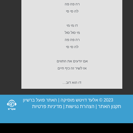
רה פה פה
לה סי סי
דו מי מי
מי סול סול
רה פה פה
לה סי סי
אם יודעים את התווים
אז לשיר זה כיף חיים
דו הוא דוב…
2023 © אלעד דויטש מוסיקה | האתר פועל ברשיון
תקנון האתר
|
הצהרת נגישות
|
מדיניות פרטיות