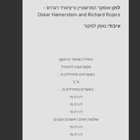
לחן:
אוסקר המרשטיין וריצ'ארד רוג'רס
-
Oskar Hamerstein and Richard Rojers
עיבוד:
נאמן למקור
נתחיל בשיעור הראשון
מקום מצוין להתחיל
כשקוראים מתחילים מ…
א' ב'
כששרים מתחילים מ…
דו רה מי
דו רה מי
דו רה מי
שלושה תווים ראשונים וטובים
דו רה מי
דו רה מי