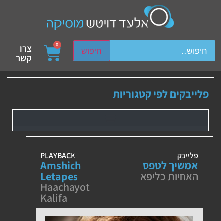
ch device users, explore by touch or with swipe gestures.
0
צרו
חיפוש
קשר
פלייבקים לפי קטגוריות
פלייבק
PLAYBACK
אמשיך לטפס
Amshich
האחיות כליפא
Letapes
Haachayot
Kalifa