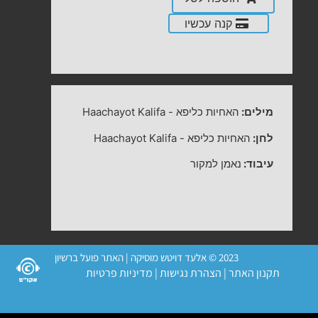
קנה עכשיו
מילים:
האחיות כליפא
-
Haachayot Kalifa
לחן:
האחיות כליפא
-
Haachayot Kalifa
עיבוד:
נאמן למקור
2023 © אלעד דויטש מוסיקה | האתר פועל ברשיון
תקנון האתר
|
הצהרת נגישות
|
מדיניות פרטיות