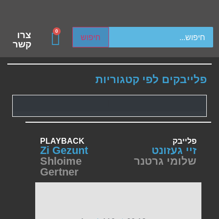
ch device users, explore by touch or with swipe gestures.
0
צרו
חיפוש
קשר
פלייבקים לפי קטגוריות
פלייבק
PLAYBACK
זיי געזונט
Zi Gezunt
שלומי גרטנר
Shloime
Gertner